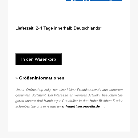
Lieferzeit:
2-4 Tage innerhalb Deutschlands*
In den Warenkorb
» Größeninformationen
Unser Onlineshop zeigt nur eine kleine Produktauswahl aus unserem
gesamten Sortiment. Bei Interesse an weiteren Artikeln, besuchen Sie
gerne unsere drei Hamburger Geschäfte in den Hohe Bleichen 5 oder
schreiben Sie uns eine mail an
anfrage@secondella.de
.