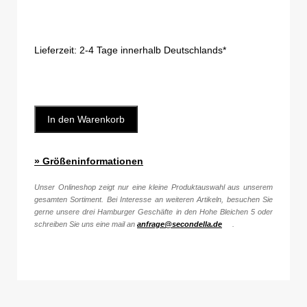
Lieferzeit:
2-4 Tage innerhalb Deutschlands*
In den Warenkorb
» Größeninformationen
Unser Onlineshop zeigt nur eine kleine Produktauswahl aus unserem
gesamten Sortiment. Bei Interesse an weiteren Artikeln, besuchen Sie
gerne unsere drei Hamburger Geschäfte in den Hohe Bleichen 5 oder
schreiben Sie uns eine mail an
anfrage@secondella.de
.