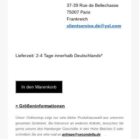
37-39 Rue de Bellechasse
75007 Paris
Frankreich
clientservice.de@ysl.com
Lieferzeit:
2-4 Tage innerhalb Deutschlands*
In den Warenkorb
» Größeninformationen
Unser Onlineshop zeigt nur eine kleine Produktauswahl aus unserem
gesamten Sortiment. Bei Interesse an weiteren Artikeln, besuchen Sie
gerne unsere drei Hamburger Geschäfte in den Hohe Bleichen 5 oder
schreiben Sie uns eine mail an
anfrage@secondella.de
.