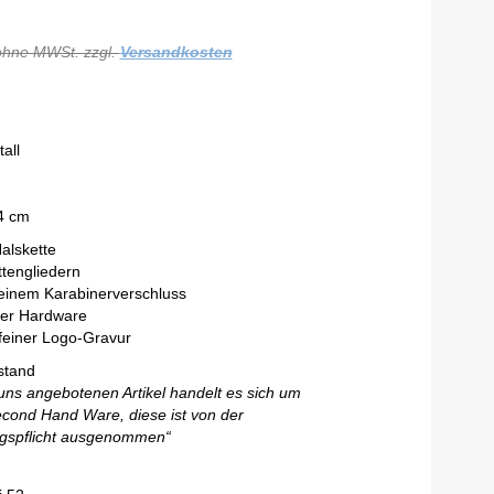
ohne MWSt. zzgl.
Versandkosten
all
4 cm
alskette
ttengliedern
leinem Karabinerverschluss
ner Hardware
feiner Logo-Gravur
stand
uns angebotenen Artikel handelt es sich um
cond Hand Ware, diese ist von der
gspflicht ausgenommen“