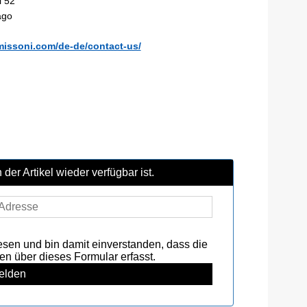
i 52
ago
missoni.com/de-de/contact-us/
der Artikel wieder verfügbar ist.
sen und bin damit einverstanden, dass die
über dieses Formular erfasst.