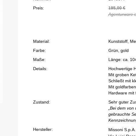
Preis:
195,00
€
Agenturware 
Material:
Kunststoff, Met
Farbe:
Grün, gold
Maße:
Länge: ca. 10
Details:
Hochwertige H
Mit groben Ke
Schließt mit k
Mit goldfarbe
Hardware mit 
Zustand:
Sehr guter Zu
„Bei dem von 
gebrauchte Se
Kennzeichnun
Hersteller:
Missoni S.p.A.