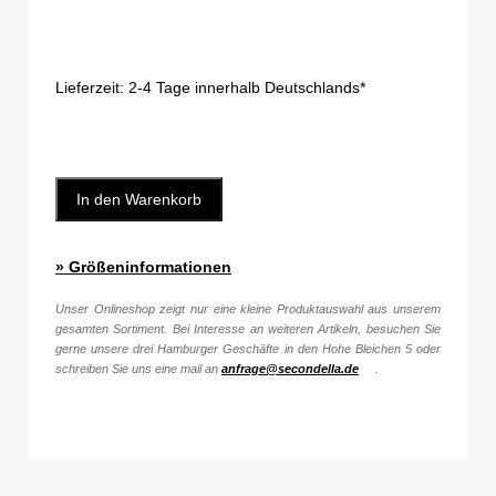
Lieferzeit:
2-4 Tage innerhalb Deutschlands*
In den Warenkorb
» Größeninformationen
Unser Onlineshop zeigt nur eine kleine Produktauswahl aus unserem
gesamten Sortiment. Bei Interesse an weiteren Artikeln, besuchen Sie
gerne unsere drei Hamburger Geschäfte in den Hohe Bleichen 5 oder
schreiben Sie uns eine mail an
anfrage@secondella.de
.