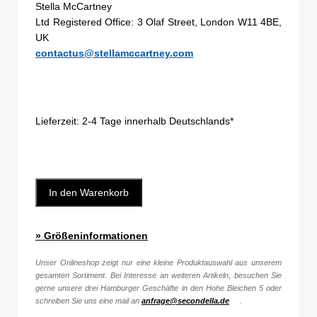
Stella McCartney
Ltd Registered Office: 3 Olaf Street, London W11 4BE,
UK
contactus@stellamccartney.com
Lieferzeit:
2-4 Tage innerhalb Deutschlands*
In den Warenkorb
» Größeninformationen
Unser Onlineshop zeigt nur eine kleine Produktauswahl aus unserem
gesamten Sortiment. Bei Interesse an weiteren Artikeln, besuchen Sie
gerne unsere drei Hamburger Geschäfte in den Hohe Bleichen 5 oder
schreiben Sie uns eine mail an
anfrage@secondella.de
.