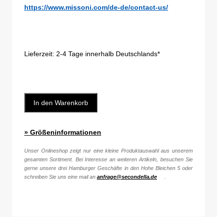
https://www.missoni.com/de-de/contact-us/
Lieferzeit:
2-4 Tage innerhalb Deutschlands*
In den Warenkorb
» Größeninformationen
Unser Onlineshop zeigt nur eine kleine Produktauswahl aus unserem
gesamten Sortiment. Bei Interesse an weiteren Artikeln, besuchen Sie
gerne unsere drei Hamburger Geschäfte in den Hohe Bleichen 5 oder
schreiben Sie uns eine mail an
anfrage@secondella.de
.