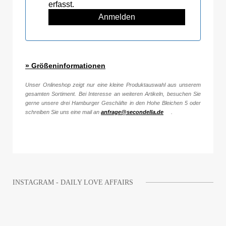
erfasst.
» Größeninformationen
Unser Onlineshop zeigt nur eine kleine Produktauswahl aus unserem
gesamten Sortiment. Bei Interesse an weiteren Artikeln, besuchen Sie
gerne unsere drei Hamburger Geschäfte in den Hohe Bleichen 5 oder
schreiben Sie uns eine mail an
anfrage@secondella.de
.
INSTAGRAM - DAILY LOVE AFFAIRS