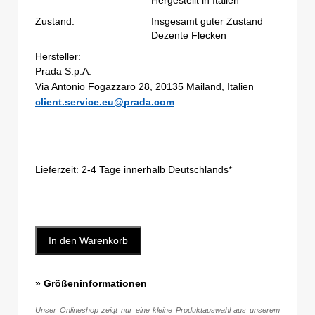
Hergestellt in Italien
Zustand:
Insgesamt guter Zustand
Dezente Flecken
Hersteller:
Prada S.p.A.
Via Antonio Fogazzaro 28, 20135 Mailand, Italien
client.service.eu@prada.com
Lieferzeit:
2-4 Tage innerhalb Deutschlands*
In den Warenkorb
» Größeninformationen
Unser Onlineshop zeigt nur eine kleine Produktauswahl aus unserem