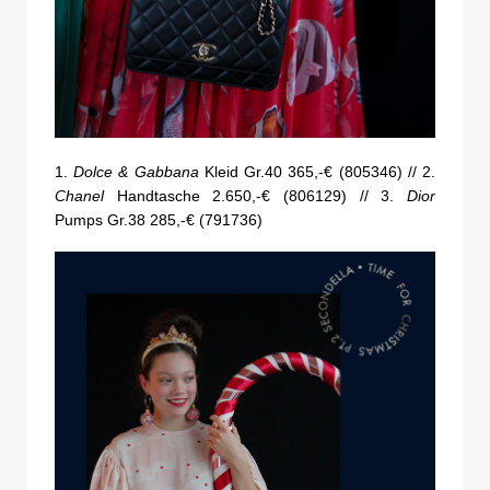
1.
Dolce & Gabbana
Kleid Gr.40 365,-€ (805346) // 2.
Chanel
Handtasche 2.650,-€ (806129) // 3.
Dior
Pumps Gr.38 285,-€ (791736)