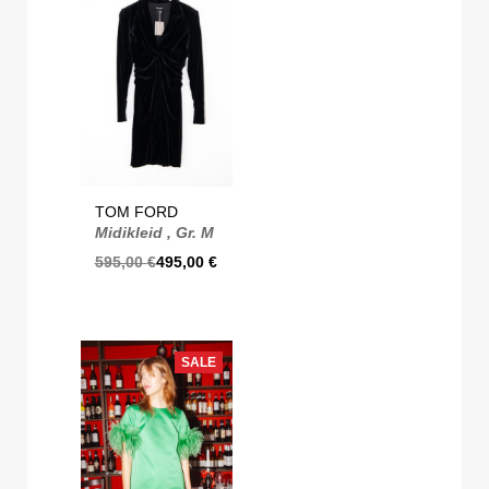
TOM FORD
Midikleid , Gr. M
595,00
€
495,00
€
SALE