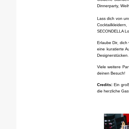
Dinnerparty, Wei
Lass dich von un
Cocktailkleidern
SECONDELLA Look
Erlaube Dir, dic
eine kuratierte 
Designerstücken.
Viele weitere Pa
deinen Besuch!
Credits:
Ein gro
die herzliche Gas