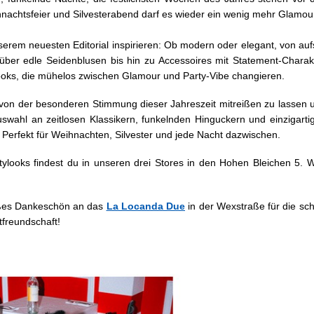
hnachtsfeier und Silvesterabend darf es wieder ein wenig mehr Glamour
serem neuesten Editorial inspirieren: Ob modern oder elegant, von a
, über edle Seidenblusen bis hin zu Accessoires mit Statement-Charakt
s, die mühelos zwischen Glamour und Party-Vibe changieren.
h von der besonderen Stimmung dieser Jahreszeit mitreißen zu lassen u
Auswahl an zeitlosen Klassikern, funkelnden Hinguckern und einzigar
 Perfekt für Weihnachten, Silvester und jede Nacht dazwischen.
rtylooks findest du in unseren drei Stores in den Hohen Bleichen 5. W
ßes Dankeschön an das
La Locanda Due
in der Wexstraße für die sc
tfreundschaft!