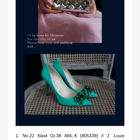
1.
No.21
Kleid Gr.38 465,-€ (805339) // 2.
Louis