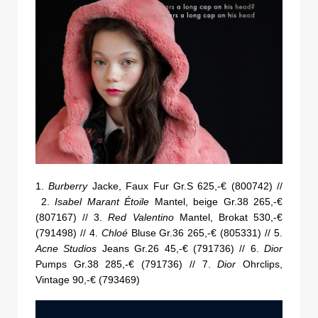
1.
Burberry
Jacke, Faux Fur Gr.S 625,-€ (800742) //
2.
Isabel Marant Étoile
Mantel, beige Gr.38 265,-€
(807167) // 3.
Red Valentino
Mantel, Brokat 530,-€
(791498) // 4.
Chloé
Bluse Gr.36 265,-€ (805331) // 5.
Acne Studios
Jeans Gr.26 45,-€ (791736) // 6.
Dior
Pumps Gr.38 285,-€ (791736) // 7.
Dior
Ohrclips,
Vintage 90,-€ (793469)