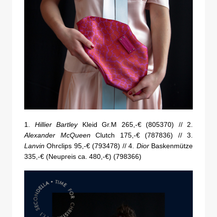
1.
Hillier Bartley
Kleid Gr.M 265,-€ (805370) // 2.
Alexander McQueen
Clutch 175,-€ (787836) // 3.
Lanvin
Ohrclips 95,-€ (793478) // 4.
Dior
Baskenmütze
335,-€ (Neupreis ca. 480,-€) (798366)