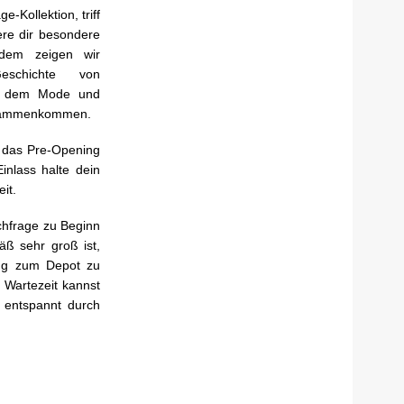
e-Kollektion, triff
ere dir besondere
udem zeigen wir
schichte von
n dem Mode und
usammenkommen.
 das Pre-Opening
Einlass halte dein
it.
hfrage zu Beginn
äß sehr groß ist,
ang zum Depot zu
 Wartezeit kannst
 entspannt durch