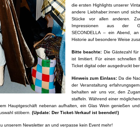
die ersten Highlights unserer Vintag
andere Liebhaber:innen und sich
Stücke vor allen anderen. Z
Impressionen aus der Ge
SECONDELLA – ein Abend, a
Historie auf besondere Weise z
Bitte beachte:
Die Gästezahl für
ist limitiert. Für einen schnellen 
Ticket digital oder ausgedruckt bere
Hinweis zum Einlass:
Da die Nac
der Veranstaltung erfahrungsgem
behalten wir uns vor, den Zug
staffeln. Während einer möglichen
rem Hauptgeschäft nebenan aufhalten, ein Glas Wein genießen und
Auswahl stöbern.
(Update: Der Ticket-Verkauf ist beendet!)
 zu unserem Newsletter an und verpasse kein Event mehr!