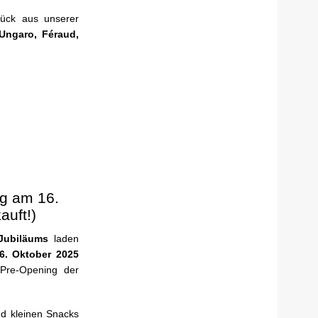
tück aus unserer
 Ungaro, Féraud,
g am 16.
auft!)
 Jubiläums
laden
6. Oktober 2025
 Pre-Opening der
d kleinen Snacks