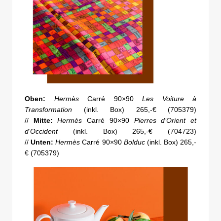
Oben:
Hermès
Carré 90×90
Les Voiture à
Transformation
(inkl. Box) 265,-€ (705379)
//
Mitte:
Hermès
Carré 90×90
Pierres d’Orient et
d’Occident
(inkl. Box) 265,-€ (704723)
//
Unten:
Hermès
Carré 90×90
Bolduc
(inkl. Box) 265,-
€ (705379)