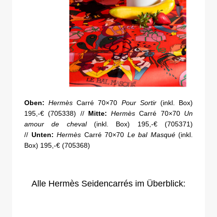
Oben:
Hermès
Carré 70×70
Pour Sortir
(inkl. Box)
195,-€ (705338) //
Mitte:
Hermès
Carré 70×70
Un
amour de cheval
(inkl. Box) 195,-€ (705371)
//
Unten:
Hermès
Carré 70×70
Le bal
Masqué
(inkl.
Box) 195,-€ (705368)
Alle Hermès Seidencarrés im Überblick: