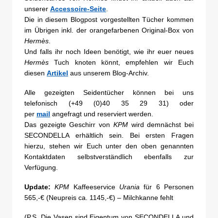
unserer
Accessoire-Seite
.
Die in diesem Blogpost vorgestellten Tücher kommen
im Übrigen inkl. der orangefarbenen Original-Box von
Hermès
.
Und falls ihr noch Ideen benötigt, wie ihr euer neues
Hermès
Tuch knoten könnt, empfehlen wir Euch
diesen
Artikel
aus unserem Blog-Archiv.
Alle gezeigten Seidentücher können bei uns
telefonisch (+49 (0)40 35 29 31) oder
per
mail
angefragt und reserviert werden.
Das gezeigte Geschirr von
KPM
wird demnächst bei
SECONDELLA erhältlich sein. Bei ersten Fragen
hierzu, stehen wir Euch unter den oben genannten
Kontaktdaten selbstverständlich ebenfalls zur
Verfügung.
Update:
KPM
Kaffeeservice
Urania
für 6 Personen
565,-€ (Neupreis ca. 1145,-€) – Milchkanne fehlt
(P.S. Die Vasen sind Eigentum von SECONDELLA und