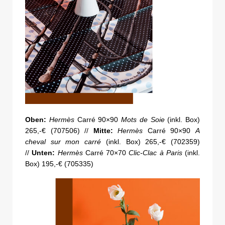
Oben:
Hermès
Carré 90×90
Mots de Soie
(inkl. Box)
265,-€ (707506) //
Mitte:
Hermès
Carré 90×90
A
cheval sur mon carré
(inkl. Box) 265,-€ (702359)
//
Unten:
Hermès
Carré 70×70
Clic-Clac à Paris
(inkl.
Box) 195,-€ (705335)