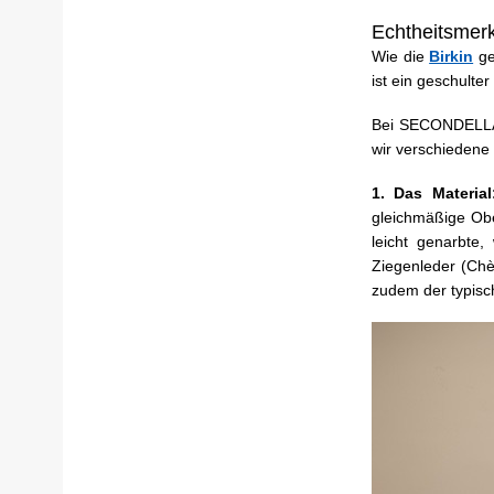
Echtheitsmerk
Wie die
Birkin
ge
ist ein geschulte
Bei SECONDELLA p
wir verschieden
1. Das Materia
gleichmäßige Obe
leicht genarbte,
Ziegenleder (Chèvr
zudem der typisc