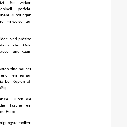
tzt. Sie wirken
inell perfekt.
aubere Rundungen
are Hinweise auf
läge sind präzise
ladium oder Gold
gelassen und kaum
anten sind sauber
hrend Hermès auf
ie bei Kopien oft
äßig.
lance:
Durch die
 die Tasche ein
ihre Form.
rtigungstechniken