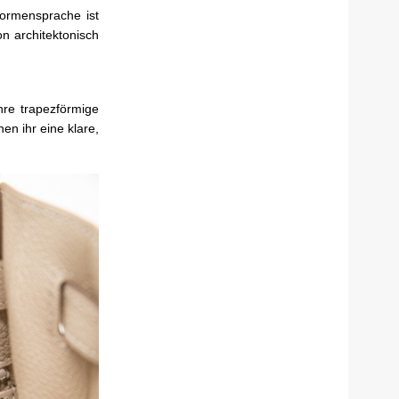
Formensprache ist
on architektonisch
hre trapezförmige
en ihr eine klare,