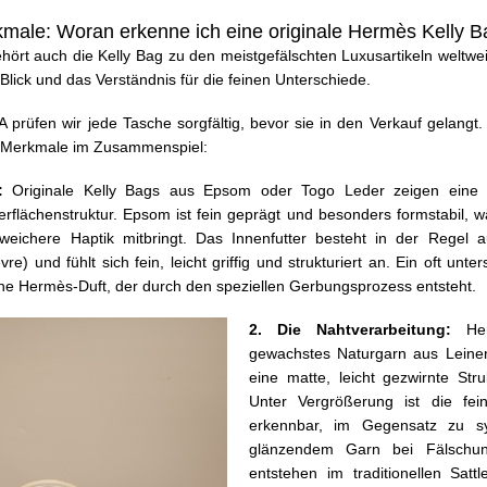
male: Woran erkenne ich eine originale Hermès Kelly 
hört auch die Kelly Bag zu den meistgefälschten Luxusartikeln weltwei
r Blick und das Verständnis für die feinen Unterschiede.
rüfen wir jede Tasche sorgfältig, bevor sie in den Verkauf gelangt.
e Merkmale im Zusammenspiel:
l:
Originale Kelly Bags aus Epsom oder Togo Leder zeigen eine ch
rflächenstruktur. Epsom ist fein geprägt und besonders formstabil, 
 weichere Haptik mitbringt. Das Innenfutter besteht in der Regel
e) und fühlt sich fein, leicht griffig und strukturiert an. Ein oft unter
he Hermès-Duft, der durch den speziellen Gerbungsprozess entsteht.
2. Die Nahtverarbeitung:
He
gewachstes Naturgarn aus Leinen
eine matte, leicht gezwirnte Stru
Unter Vergrößerung ist die fei
erkennbar, im Gegensatz zu sy
glänzendem Garn bei Fälschu
entstehen im traditionellen Satt