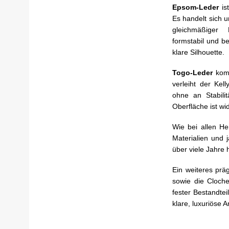
Epsom-Leder
ist
Es handelt sich u
gleichmäßiger 
formstabil und b
klare Silhouette.
Togo-Leder
komm
verleiht der Kel
ohne an Stabilit
Oberfläche ist wi
Wie bei allen He
Materialien und 
über viele Jahre 
Ein weiteres prä
sowie die Cloche
fester Bestandtei
klare, luxuriöse