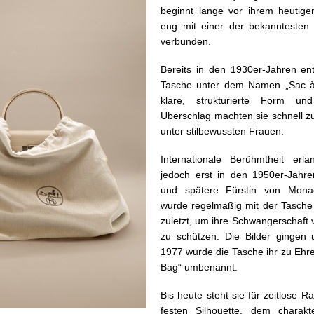
beginnt lange vor ihrem heutig
eng mit einer der bekanntesten
verbunden.
Bereits in den 1930er-Jahren en
Tasche unter dem Namen „Sac à
klare, strukturierte Form u
Überschlag machten sie schnell z
unter stilbewussten Frauen.
Internationale Berühmtheit erl
jedoch erst in den 1950er-Jahre
und spätere Fürstin von Monac
wurde regelmäßig mit der Tasche f
zuletzt, um ihre Schwangerschaft 
zu schützen. Die Bilder gingen
1977 wurde die Tasche ihr zu Ehren 
Bag“ umbenannt.
Bis heute steht sie für zeitlose Ra
festen Silhouette, dem charakte