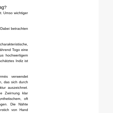
Bag?
t. Umso wichtiger
 Dabei betrachten
arakteristische,
während Togo eine
 aus hochwertigem
schätztes Indiz ist
rmès verwendet
, das sich durch
ktur auszeichnet.
ne Zwirnung klar
nthetischem, oft
ngen. Die Nähte
lerstich von Hand