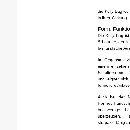
die Kelly Bag wen
in ihrer Wirkung.
Form, Funktio
Die Kelly Bag is
Silhouette, der i
fast grafische Au
Im Gegensatz zur
einem einzelnen 
Schulterriemen. 
und eignet sich
formellere Anläss
Auch bei der Ma
Hermès-Handschri
hochwertige Le
überzeugen, 
strapazierfähig si