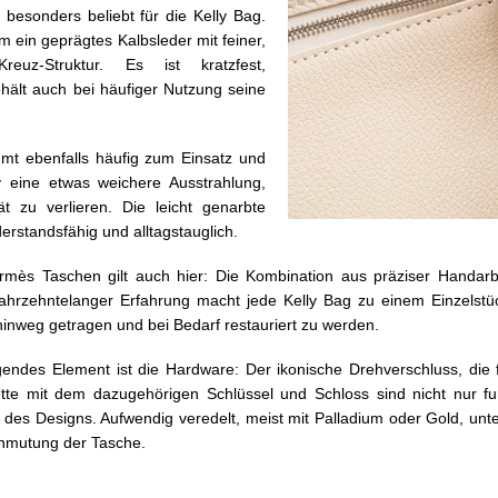
 besonders beliebt für die Kelly Bag.
m ein geprägtes Kalbsleder mit feiner,
Kreuz-Struktur. Es ist kratzfest,
ehält auch bei häufiger Nutzung seine
t ebenfalls häufig zum Einsatz und
ly eine etwas weichere Ausstrahlung,
ät zu verlieren. Die leicht genarbte
derstandsfähig und alltagstauglich.
rmès Taschen gilt auch hier: Die Kombination aus präziser Handarb
jahrzehntelanger Erfahrung macht jede Kelly Bag zu einem Einzelst
hinweg getragen und bei Bedarf restauriert zu werden.
gendes Element ist die Hardware: Der ikonische Drehverschluss, die 
tte mit dem dazugehörigen Schlüssel und Schloss sind nicht nur fu
l des Designs. Aufwendig veredelt, meist mit Palladium oder Gold, unte
 Anmutung der Tasche.