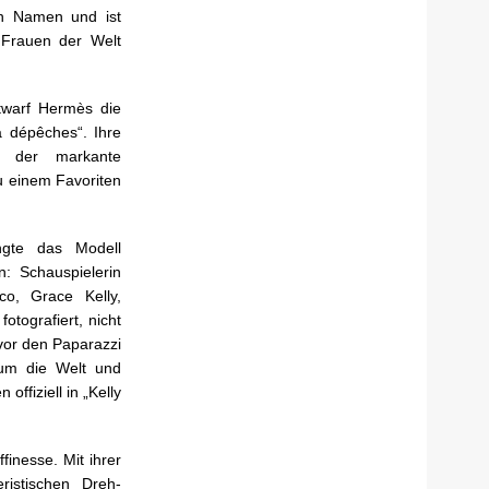
en Namen und ist
 Frauen der Welt
twarf Hermès die
 dépêches“. Ihre
nd der markante
u einem Favoriten
angte das Modell
n: Schauspielerin
o, Grace Kelly,
otografiert, nicht
vor den Paparazzi
 um die Welt und
offiziell in „Kelly
ffinesse. Mit ihrer
ristischen Dreh-